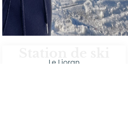
Station de ski
Le Lioran
à 60 min (76 km)
Le plus grand domaine skiable d’Auvergne :